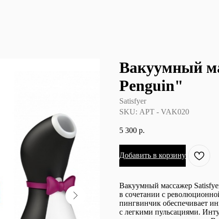
Вакуумный ма
Penguin"
Satisfyer
SKU:
АРТ - VAK020
5 300
р.
Добавить в корзину
Вакуумный массажер Satisfye
в сочетании с революционной
пингвинчик обеспечивает и
с легкими пульсациями. Инт