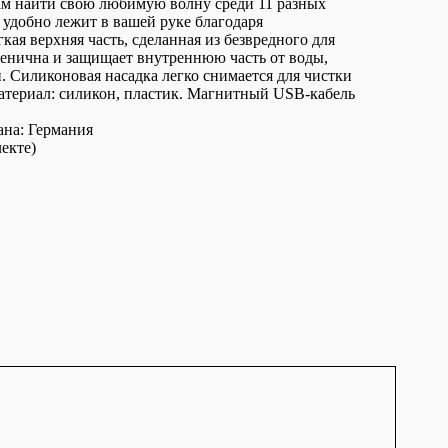
ам найти свою любимую волну среди 11 разных
 удобно лежит в вашей руке благодаря
ая верхняя часть, сделанная из безвредного для
иенична и защищает внутреннюю часть от воды,
. Силиконовая насадка легко снимается для чистки
териал: силикон, пластик. Магнитный USB-кабель
рана: Германия
екте)