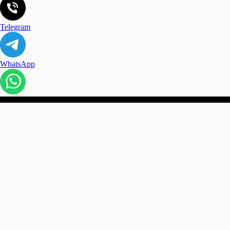
Telegram
WhatsApp
Сайт содержит материалы для
ИП Паве
взрослых
ИНН: 4
2017 - 2025
ОГРНИП
Конфиденциальный интернет магазин
интим товаров и эротического белья.