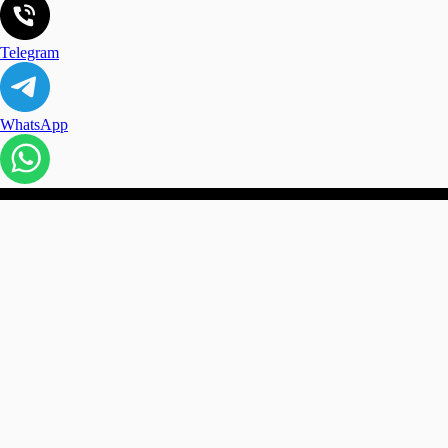
Telegram
WhatsApp
Сайт содержит материалы для
ИП Паве
взрослых
ИНН: 4
2017 - 2025
ОГРНИП
Конфиденциальный интернет магазин
интим товаров и эротического белья.