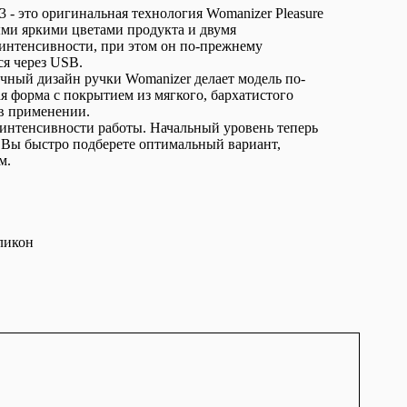
- это оригинальная технология Womanizer Pleasure
ыми яркими цветами продукта и двумя
нтенсивности, при этом он по-прежнему
ся через USB.
ный дизайн ручки Womanizer делает модель по-
 форма с покрытием из мягкого, бархатистого
 в применении.
 интенсивности работы. Начальный уровень теперь
 Вы быстро подберете оптимальный вариант,
м.
ликон