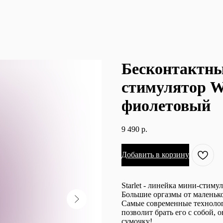
Бесконтактн
стимулятор Wo
фиолетовый
9 490
р.
Добавить в корзину
Starlet - линейка мини-стиму
Большие оргазмы от маленько
Самые современные технолог
позволит брать его с собой,
сумочку!