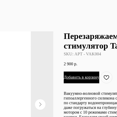
Перезаряжае
стимулятор Ta
SKU:
АРТ - VAK004
2 900
р.
Добавить в корзину
Вакуумно-волновой стимулято
гипоаллергенного силикона 
по стандарту водонепроницае
даже погружаться на глубин
мотором с 10 режимами стим
кнопки. Благодаря своей ком