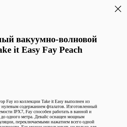
мый вакуумно-волновой
ke it Easy Fay Peach
р Fay из коллекции Take it Easy выполнен из
с нулевым содержанием фталатов. Изготовленный
мости IPX7, Fay способен работать в ванной и
у до одного метра. Девайс оснащен мощным
уляции, переключаемыми нажатием всего одной
пактности, Fay можно использовать не только для