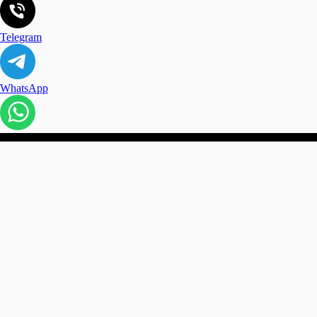
Telegram
WhatsApp
Сайт содержит материалы для
ИП Паве
взрослых
ИНН: 4
2017 - 2025
ОГРНИП
Конфиденциальный интернет магазин
интим товаров и эротического белья.