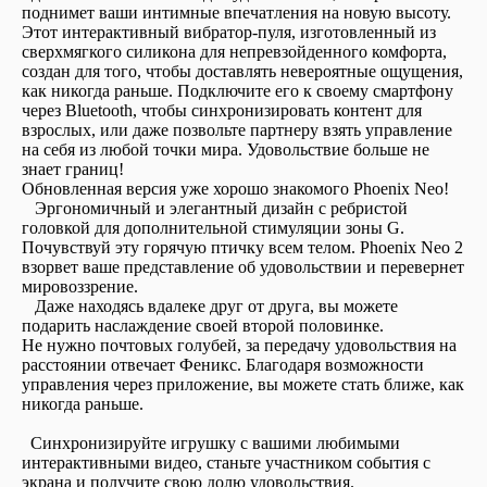
поднимет ваши интимные впечатления на новую высоту.
Этот интерактивный вибратор-пуля, изготовленный из
сверхмягкого силикона для непревзойденного комфорта,
создан для того, чтобы доставлять невероятные ощущения,
как никогда раньше. Подключите его к своему смартфону
через Bluetooth, чтобы синхронизировать контент для
взрослых, или даже позвольте партнеру взять управление
на себя из любой точки мира. Удовольствие больше не
знает границ!
Обновленная версия уже хорошо знакомого Phoenix Neo!
Эргономичный и элегантный дизайн с ребристой
головкой для дополнительной стимуляции зоны G.
Почувствуй эту горячую птичку всем телом. Phoenix Neo 2
взорвет ваше представление об удовольствии и перевернет
мировоззрение.
Даже находясь вдалеке друг от друга, вы можете
подарить наслаждение своей второй половинке.
Не нужно почтовых голубей, за передачу удовольствия на
расстоянии отвечает Феникс. Благодаря возможности
управления через приложение, вы можете стать ближе, как
никогда раньше.
Синхронизируйте игрушку с вашими любимыми
интерактивными видео, станьте участником события с
экрана и получите свою долю удовольствия.