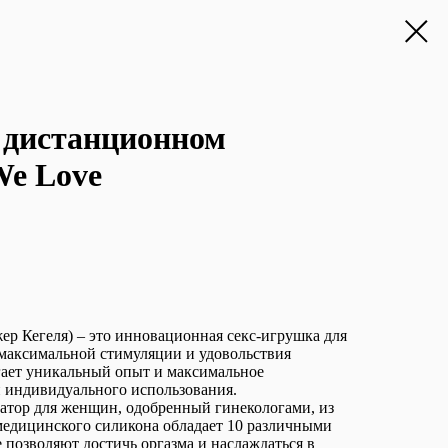
 дистанционном
We Love
ер Кегеля) – это инновационная секс-игрушка для
 максимальной стимуляции и удовольствия
гает уникальный опыт и максимальное
и индивидуального использования.
тор для женщин, одобренный гинекологами, из
медицинского силикона обладает 10 различными
позволяют достичь оргазма и наслаждаться в