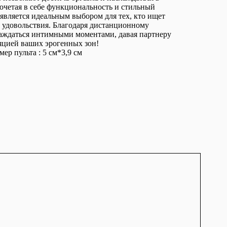
очетая в себе функциональность и стильный
 является идеальным выбором для тех, кто ищет
 удовольствия. Благодаря дистанционному
аждаться интимными моментами, давая партнеру
яцией ваших эрогенных зон!
мер пульта : 5 см*3,9 см