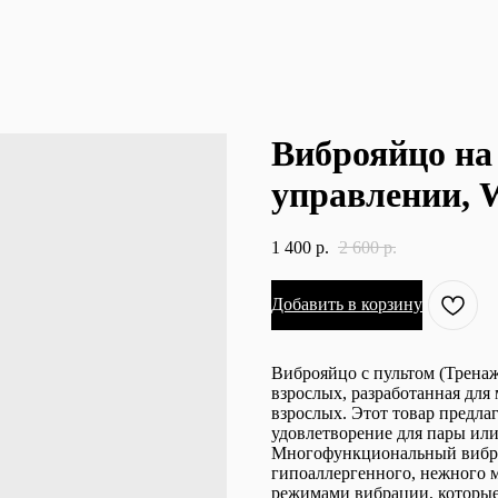
Виброяйцо на
управлении, 
1 400
р.
2 600
р.
Добавить в корзину
Виброяйцо с пультом (Тренаж
взрослых, разработанная для
взрослых. Этот товар предла
удовлетворение для пары ил
Многофункциональный вибра
гипоаллергенного, нежного 
режимами вибрации, которые 