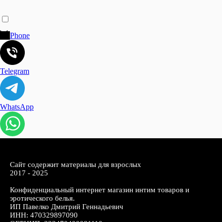
Phone
Telegram
WhatsApp
Сайт содержит материалы для взрослых
2017 - 2025
Конфиденциальный интернет магазин интим товаров и
эротического белья.
ИП Павелко Дмитрий Геннадьевич
ИНН: 470329897090