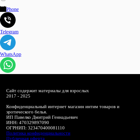
Phone
Telegram
WhatsApp
Сайт содержит материалы для взрослых
2017 - 2025
Конфиденциальный интернет магазин интим товаров и
эротического белья.
ИП Павелко Дмитрий Геннадьевич
ИНН: 470329897090
ОГРНИП: 323470400081110
Политика конфиденциальности
Публичная оферта