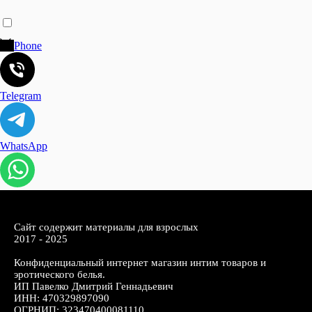
Phone
Telegram
WhatsApp
Сайт содержит материалы для взрослых
2017 - 2025
Конфиденциальный интернет магазин интим товаров и
эротического белья.
ИП Павелко Дмитрий Геннадьевич
ИНН: 470329897090
ОГРНИП: 323470400081110